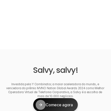
Qual a diferença do chip, eSIM e número 
virtual?
A Salvy é confiável?
Salvy, salvy!
Investida pela Y Combinator, a maior aceleradora do mundo, e 
vencedora do prêmio MVNO Nation Global Awards 2024 como Melhor 
Operadora Virtual de Telefonia Corporativa, a Salvy é a escolha de 
mais de 10.000 negócios.
Comece agora